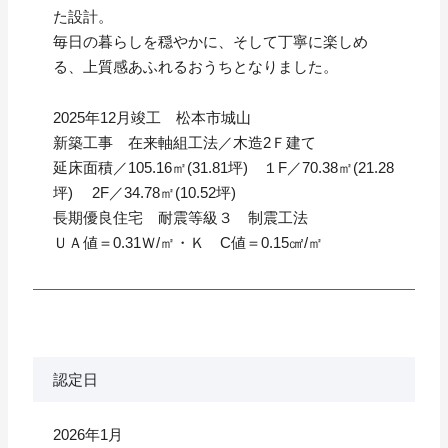
た設計。
毎日の暮らしを穏やかに、そして丁寧に楽しめ
る、上質感あふれるおうちとなりました。
2025年12月竣工 松本市城山
新築工事 在来軸組工法／木造2Ｆ建て
延床面積／105.16㎡(31.81坪) １F／70.38㎡(21.28
坪) 2F／34.78㎡(10.52坪)
長期優良住宅 耐震等級３ 制震工法
ＵＡ値＝0.31Ｗ/㎡・Ｋ C値＝0.15㎠/㎡
認定日
2026年1月