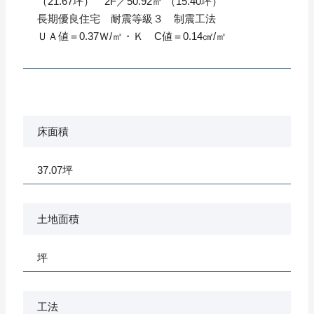
（21.67坪） 2F／50.92㎡ （15.40坪）
長期優良住宅 耐震等級３ 制震工法
ＵＡ値＝0.37Ｗ/㎡・Ｋ C値＝0.14㎠/㎡
床面積
37.07坪
土地面積
坪
工法