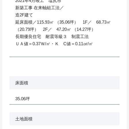
2021年4月竣工 塩尻市
新築工事 在来軸組工法／
造2F建て
延床面積／115.93㎡ （35.06坪） 1F／ 68.73㎡
（20.79坪） 2F／ 47.20㎡ （14.27坪）
長期優良住宅 耐震等級３ 制震工法
ＵＡ値＝0.37Ｗ/㎡・Ｋ C値＝0.11㎠/㎡
床面積
35.06坪
土地面積