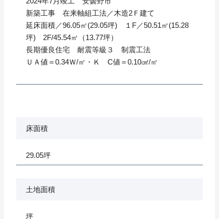
2024年7月竣工 安曇野市
新築工事 在来軸組工法／木造2Ｆ建て
延床面積／96.05㎡(29.05坪) １F／50.51㎡(15.28
坪) 2F/45.54㎡（13.77坪）
長期優良住宅 耐震等級３ 制震工法
ＵＡ値＝0.34Ｗ/㎡・Ｋ C値＝0.10㎠/㎡
床面積
29.05坪
土地面積
坪