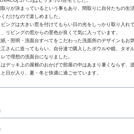
COVACO[コバコ]はピッタリの住宅でした。
間取りが決まっているという事もあり、間取りに自分たちの生
いくだけなので楽しめました。
リビングは大きい窓を付けてもらい日の光をしっかり取り入れ
り、リビングの窓からの景色が良くて気に入っています。
壁紙・照明・洗面台すべてをこだわった洗面所のデザインもお
大工さんに造ってもらい、自分達で購入したボウルや鏡、タオ
ャレで理想の洗面台になりました。
夏はデッキ上の屋根のおかげで部屋の中はあまり暑くならず、
りと日が入り、夏・冬と快適に過ごせています。
坪
坪