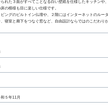
せられた３面がすべてことなる白い壁紙を仕様したキッチンや
の床の模様も目に楽しい仕様です。
リビングのビルトイン仏壇や、２階にはインターネットのルー
台、寝室と廊下をつなぐ窓など、自由設計ならではのこだわり
坪
坪
令和５年11月