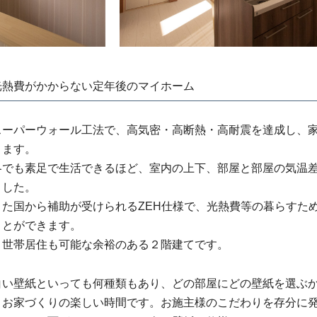
光熱費がかからない定年後のマイホーム
スーパーウォール工法で、高気密・高断熱・高耐震を達成し、
ります。
冬でも素足で生活できるほど、室内の上下、部屋と部屋の気温
ました。
また国から補助が受けられるZEH仕様で、光熱費等の暮らすた
ことができます。
２世帯居住も可能な余裕のある２階建てです。
白い壁紙といっても何種類もあり、どの部屋にどの壁紙を選ぶ
りお家づくりの楽しい時間です。お施主様のこだわりを存分に