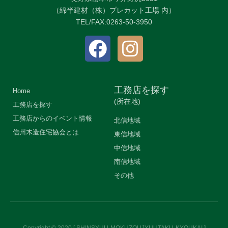
（綿半建材（株）プレカット工場 内）
TEL/FAX:0263-50-3950
工務店を探す
Home
(所在地)
工務店を探す
工務店からのイベント情報
北信地域
信州木造住宅協会とは
東信地域
中信地域
南信地域
その他
Copyright © 2020 [ SHINSYUU-MOKUZOUJYUUTAKU-KYOUKAI ]