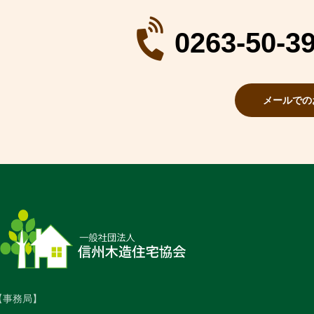
0263-50-3
メールでの
【事務局】