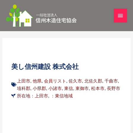
美し信州建設 株式会社
上田市
,
他県
,
会員リスト
,
佐久市
,
北佐久郡
,
千曲市
,
埴科郡
,
小県郡
,
小諸市
,
東信
,
東御市
,
松本市
,
長野市
所在地：上田市
,
：東信地域