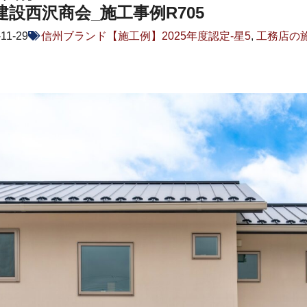
建設西沢商会_施工事例R705
-11-29
信州ブランド【施工例】2025年度認定-星5
,
工務店の