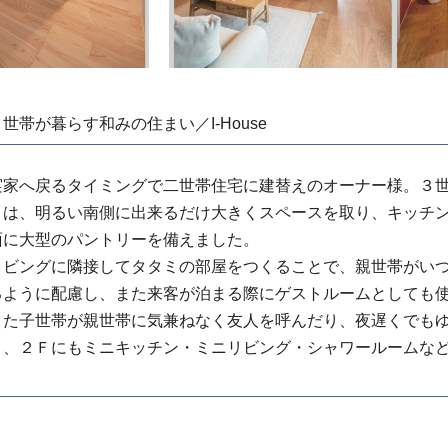
２世帯が暮らす和みの住まい／I-House
実家へ戻るタイミングで二世帯住宅に建替えのオーナー様。３
Ｄは、明るい南側に出来るだけ大きくスペースを取り、キッチ
面に大型のパントリーを備えました。
リビングに隣接してタタミの部屋をつくることで、親世帯がい
るように配慮し、また来客が泊まる際にゲストルームとしても
また子世帯が親世帯に気兼ねなく友人を呼んだり、夜遅くでも
う、２Ｆにもミニキッチン・ミニリビング・シャワールームな