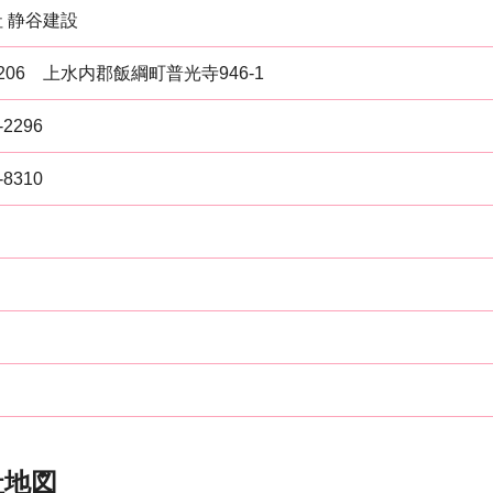
 静谷建設
1206 上水内郡飯綱町普光寺946-1
-2296
-8310
社地図